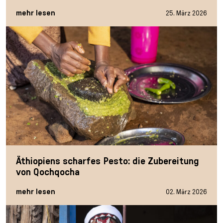
l
mehr lesen
25. März 2026
e
c
t
i
o
n
Äthiopiens scharfes Pesto: die Zubereitung
von Qochqocha
mehr lesen
02. März 2026