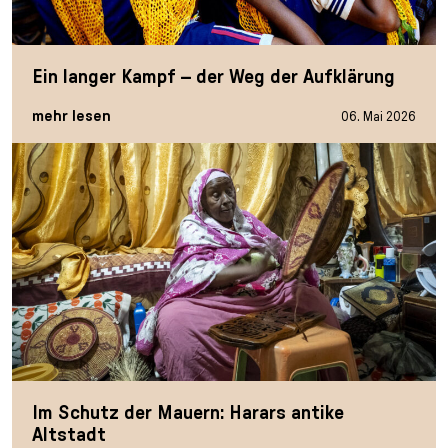
n
p
i
h
g
r
n
l
e
i
g
u
Ein langer Kampf – der Weg der Aufklärung
n
n
e
s
mehr lesen
g
n
s
06. Mai 2026
e
/
s
n
T
p
o
r
L
i
a
n
n
g
g
e
u
n
a
g
e
s
Im Schutz der Mauern: Harars antike
e
Altstadt