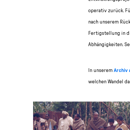
l
e
operativ zurück. F
c
nach unserem Rück
t
i
Fertigstellung in 
o
n
Abhängigkeiten. Se
In unserem
Archiv
welchen Wandel da