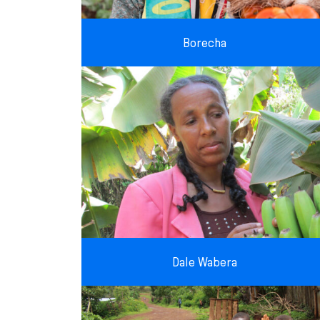
Borecha
Dale Wabera