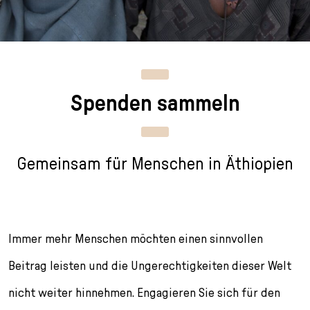
n
p
i
h
g
r
n
l
e
i
g
u
n
n
e
s
g
n
s
Spenden sammeln
e
/
s
n
T
p
o
r
L
i
Gemeinsam für Menschen in Äthiopien
a
n
n
g
g
e
u
n
a
Immer mehr Menschen möchten einen sinnvollen
g
e
Beitrag leisten und die Ungerechtigkeiten dieser Welt
s
nicht weiter hinnehmen. Engagieren Sie sich für den
e