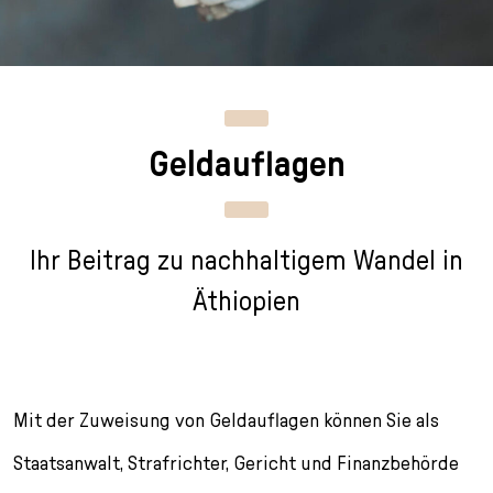
n
p
i
h
g
r
n
l
e
i
g
u
n
n
e
s
g
n
s
Geldauflagen
e
/
s
n
T
p
o
r
L
i
Ihr Beitrag zu nachhaltigem Wandel in
a
n
n
g
Äthiopien
g
e
u
n
a
g
Mit der Zuweisung von Geldauflagen können Sie als
e
s
Staatsanwalt, Strafrichter, Gericht und Finanzbehörde
e