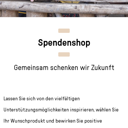
n
p
i
h
g
r
n
l
e
i
g
u
n
n
e
s
g
n
s
Spendenshop
e
/
s
n
T
p
o
r
L
i
Gemeinsam schenken wir Zukunft
a
n
n
g
g
e
u
n
a
Lassen Sie sich von den vielfältigen
g
e
Unterstützungsmöglichkeiten inspirieren, wählen Sie
s
Ihr Wunschprodukt und bewirken Sie positive
e