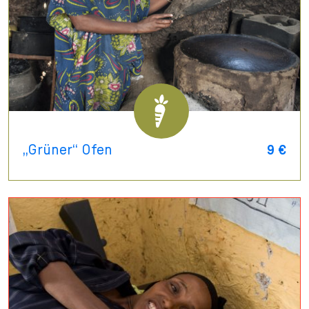
„Grüner“ Ofen
9 €