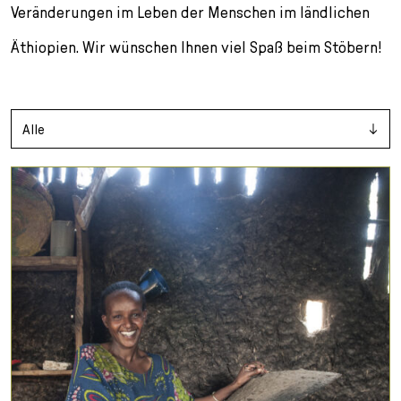
l
Veränderungen im Leben der Menschen im ländlichen
e
Äthiopien. Wir wünschen Ihnen viel Spaß beim Stöbern!
c
t
i
o
Alle
n