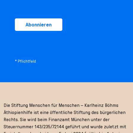
Abonnieren
* Pflichtfeld
Die Stiftung Menschen für Menschen – Karlheinz Böhms
Äthiopienhilfe ist eine öffentliche Stiftung des bürgerlichen
Rechts. Sie wird beim Finanzamt München unter der
Steuernummer 143/235/72144 geführt und wurde zuletzt mit