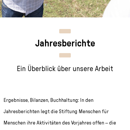
n
p
i
h
g
r
n
l
e
i
g
u
n
n
e
s
g
n
s
Jahresberichte
e
/
s
n
T
p
o
r
L
i
Ein Überblick über unsere Arbeit
a
n
n
g
g
e
u
n
a
Ergebnisse, Bilanzen, Buchhaltung: In den
g
e
Jahresberichten legt die Stiftung Menschen für
s
Menschen ihre Aktivitäten des Vorjahres offen – die
e