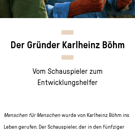
n
p
i
h
g
r
n
l
e
i
g
u
n
n
e
s
g
n
s
Der Gründer Karlheinz Böhm
e
/
s
n
T
p
o
r
L
i
Vom Schauspieler zum
a
n
n
g
Entwicklungshelfer
g
e
u
n
a
g
Menschen für Menschen
e
wurde von Karlheinz Böhm ins
s
Leben gerufen. Der Schauspieler, der in den fünfziger
e