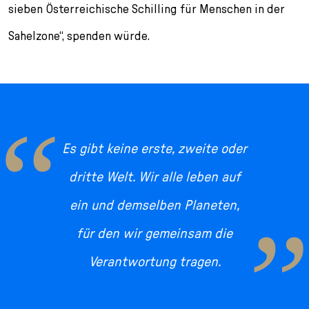
sieben Österreichische Schilling für Menschen in der
Sahelzone“, spenden würde.
“
Es gibt keine erste, zweite oder
dritte Welt. Wir alle leben auf
ein und demselben Planeten,
für den wir gemeinsam die
Verantwortung tragen.