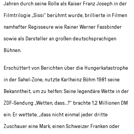
l
Jahren durch seine Rolle als Kaiser Franz Joseph in der
e
Filmtrilogie „Sissi“ berühmt wurde, brillierte in Filmen
c
t
namhafter Regisseure wie Rainer Werner Fassbinder
i
o
sowie als Darsteller an großen deutschsprachigen
n
Bühnen.
Erschüttert von Berichten über die Hungerkatastrophe
in der Sahel-Zone, nutzte Karlheinz Böhm 1981 seine
Bekanntheit, um zu helfen: Seine legendäre Wette in der
ZDF-Sendung „Wetten, dass…?“ brachte 1,2 Millionen DM
ein. Er wettete, „dass nicht einmal jeder dritte
Zuschauer eine Mark, einen Schweizer Franken oder