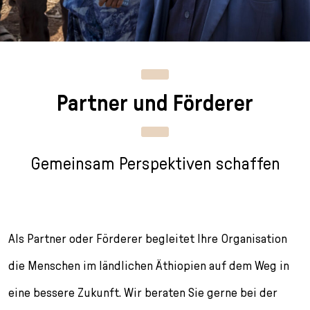
n
p
i
h
g
r
n
l
e
i
g
u
n
n
e
s
g
n
s
Partner und Förderer
e
/
s
n
T
p
o
r
L
i
Gemeinsam Perspektiven schaffen
a
n
n
g
g
e
u
n
a
Als Partner oder Förderer begleitet Ihre Organisation
g
e
die Menschen im ländlichen Äthiopien auf dem Weg in
s
eine bessere Zukunft. Wir beraten Sie gerne bei der
e