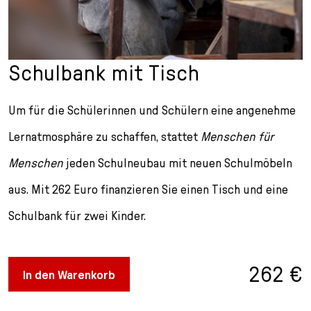
n
p
i
h
g
r
n
l
e
i
g
u
n
n
e
s
Schulbank mit Tisch
g
n
s
e
/
s
Um für die Schülerinnen und Schülern eine angenehme
n
T
p
o
r
Lernatmosphäre zu schaffen, stattet
Menschen für
L
i
Menschen
jeden Schulneubau mit neuen Schulmöbeln
a
n
n
g
aus. Mit 262 Euro finanzieren Sie einen Tisch und eine
g
e
u
n
Schulbank für zwei Kinder.
a
g
e
262 €
In den Warenkorb
s
e