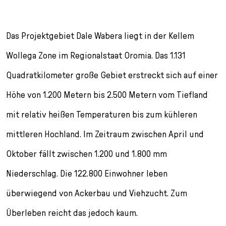
l
e
c
Das Projektgebiet Dale Wabera liegt in der Kellem
t
i
Wollega Zone im Regionalstaat Oromia. Das 1.131
o
Quadratkilometer große Gebiet erstreckt sich auf einer
n
Höhe von 1.200 Metern bis 2.500 Metern vom Tiefland
mit relativ heißen Temperaturen bis zum kühleren
mittleren Hochland. Im Zeitraum zwischen April und
Oktober fällt zwischen 1.200 und 1.800 mm
Niederschlag. Die 122.800 Einwohner leben
überwiegend von Ackerbau und Viehzucht. Zum
Überleben reicht das jedoch kaum.