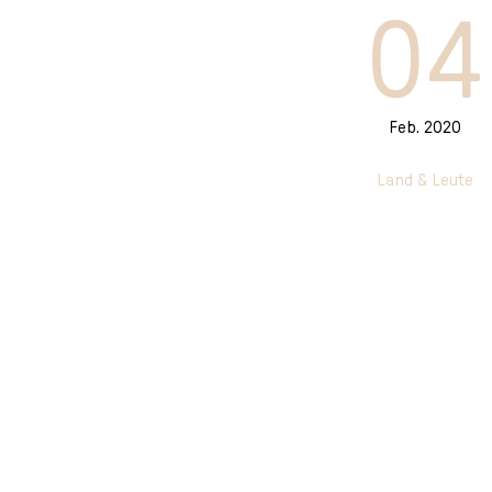
l
04
e
c
t
i
Feb. 2020
o
n
Land & Leute