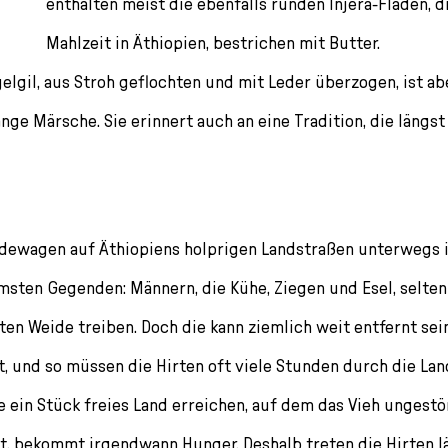
enthalten meist die ebenfalls runden Injera-Fladen, d
Mahlzeit in Äthiopien, bestrichen mit Butter.
gelgil, aus Stroh geflochten und mit Leder überzogen, ist ab
nge Märsche. Sie erinnert auch an eine Tradition, die längst
dewagen auf Äthiopiens holprigen Landstraßen unterwegs i
amsten Gegenden: Männern, die Kühe, Ziegen und Esel, selten
en Weide treiben. Doch die kann ziemlich weit entfernt sein
t, und so müssen die Hirten oft viele Stunden durch die La
e ein Stück freies Land erreichen, auf dem das Vieh ungestö
t, bekommt irgendwann Hunger. Deshalb treten die Hirten l