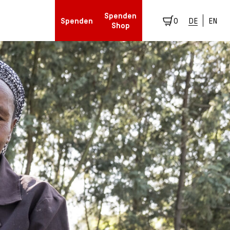
Spenden
Spenden
0
DE
EN
Shop