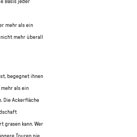
ie Basis jeder
er mehr als ein
 nicht mehr überall
st, begegnet ihnen
 mehr als ein
. Die Ackerfläche
ndschaft
rt grasen kann. Wer
ängere Touren nie