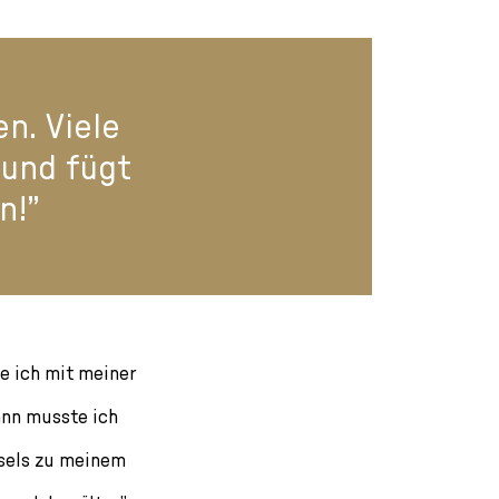
n. Viele
 und fügt
n!”
te ich mit meiner
Dann musste ich
Esels zu meinem