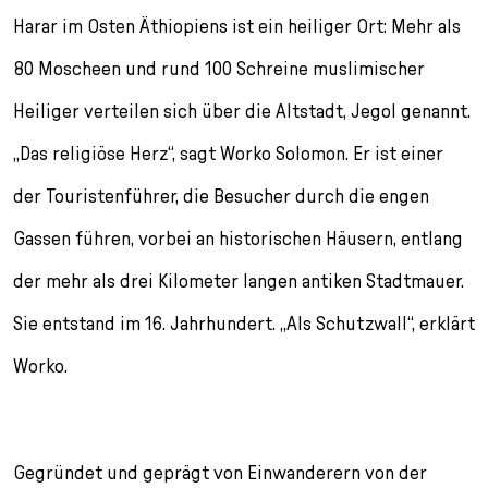
l
Harar im Osten Äthiopiens ist ein heiliger Ort: Mehr als
e
c
80 Moscheen und rund 100 Schreine muslimischer
t
Heiliger verteilen sich über die Altstadt, Jegol genannt.
i
o
„Das religiöse Herz“, sagt Worko Solomon. Er ist einer
n
der Touristenführer, die Besucher durch die engen
Gassen führen, vorbei an historischen Häusern, entlang
der mehr als drei Kilometer langen antiken Stadtmauer.
Sie entstand im 16. Jahrhundert. „Als Schutzwall“, erklärt
Worko.
Gegründet und geprägt von Einwanderern von der