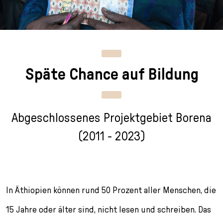
n
p
i
h
g
r
n
l
e
i
g
u
n
n
e
s
g
n
s
Späte Chance auf Bildung
e
/
s
n
T
p
o
r
L
i
Abgeschlossenes Projektgebiet Borena
a
n
n
g
(2011 - 2023)
g
e
u
n
a
g
In Äthiopien können rund 50 Prozent aller Menschen, die
e
s
15 Jahre oder älter sind, nicht lesen und schreiben. Das
e