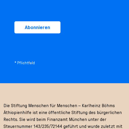
Abonnieren
* Pflichtfeld
Die Stiftung Menschen für Menschen – Karlheinz Böhms
Äthiopienhilfe ist eine öffentliche Stiftung des bürgerlichen
Rechts. Sie wird beim Finanzamt München unter der
Steuernummer 143/235/72144 geführt und wurde zuletzt mit