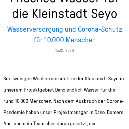
n
p
i
h
die Kleinstadt Seyo
g
r
n
l
e
i
g
u
n
n
e
s
Wasserversorgung und Corona-Schutz
g
n
s
für 10.000 Menschen
e
/
s
n
T
p
15.05.2020
o
r
L
i
a
n
n
g
Seit wenigen Wochen sprudelt in der Kleinstadt Seyo in
g
e
u
n
unserem Projektgebiet Dano endlich Wasser für die
a
rund 10.000 Menschen. Nach dem Ausbruch der Corona-
g
e
Pandemie haben unser Projektmanager in Dano, Demere
s
Ano, und sein Team alles daran gesetzt, das
e