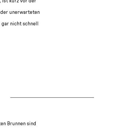
 ist kurz vor der
s der unerwarteten
 gar nicht schnell
sten Brunnen sind