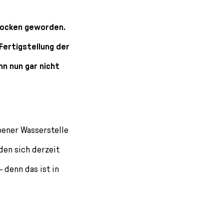
trocken geworden.
Fertigstellung der
nn nun gar nicht
bener Wasserstelle
den sich derzeit
 denn das ist in