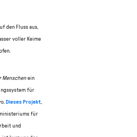
uf den Fluss aus,
sser voller Keime
pfen.
r Menschen
ein
ungssystem für
yo.
Dieses Projekt
,
ministeriums für
rbeit und