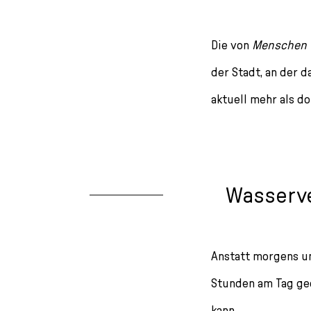
Die von
Menschen 
der Stadt, an der d
aktuell mehr als d
Wasserve
Anstatt morgens un
Stunden am Tag geö
kann.