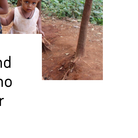
nd
no
r