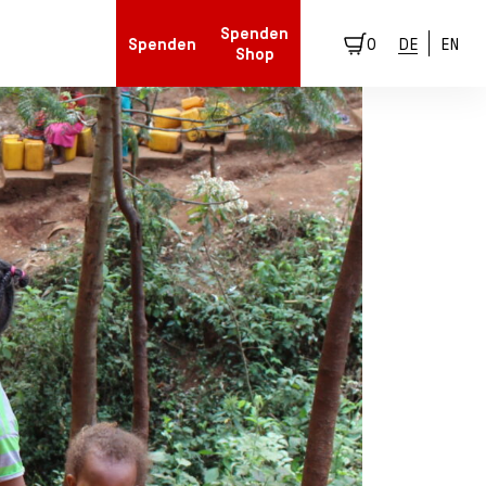
Spenden
Spenden
0
DE
EN
Shop