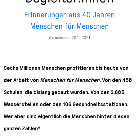
n
p
i
h
Erinnerungen aus 40 Jahren
g
r
n
l
e
i
g
u
Menschen für Menschen
n
n
e
s
g
n
s
Aktualisiert: 20.12.2021
e
/
s
n
T
p
o
r
L
i
Sechs Millionen Menschen profitieren bis heute von
a
n
der Arbeit von
Menschen für Menschen
. Von den 458
n
g
g
e
Schulen, die bislang gebaut wurden. Von den 2.685
u
n
a
Wasserstellen oder den 106 Gesundheitsstationen.
g
Wer aber sind eigentlich die Menschen hinter diesen
e
s
ganzen Zahlen?
e