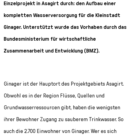
l
Einzelprojekt in Asagirt durch: den Aufbau einer
e
kompletten Wasserversorgung für die Kleinstadt
c
t
Ginager. Unterstützt wurde das Vorhaben durch das
i
o
Bundesministerium für wirtschaftliche
n
Zusammenarbeit und Entwicklung (BMZ).
Ginager ist der Hauptort des Projektgebiets Asagirt.
Obwohl es in der Region Flüsse, Quellen und
Grundwasserressourcen gibt, haben die wenigsten
ihrer Bewohner Zugang zu sauberem Trinkwasser. So
auch die 2.700 Einwohner von Ginager. Wer es sich