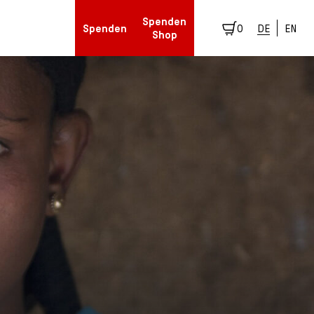
Spenden
Spenden
0
DE
EN
Shop