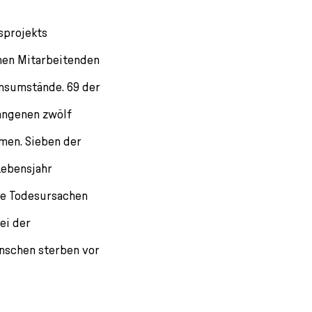
sprojekts
hen Mitarbeitenden
ensumstände. 69 der
gangenen zwölf
en. Sieben der
Lebensjahr
Die Todesursachen
ei der
nschen sterben vor