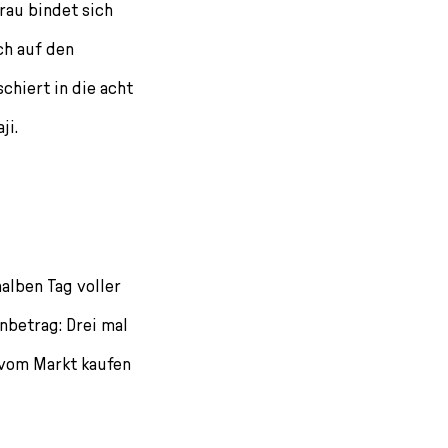
rau bindet sich
ch auf den
hiert in die acht
ji.
halben Tag voller
inbetrag: Drei mal
e vom Markt kaufen