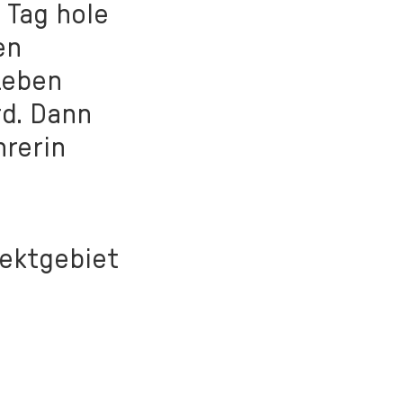
 Tag hole
en
Leben
d. Dann
hrerin
jektgebiet