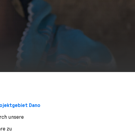
ojektgebiet Dano
urch unsere
hre zu