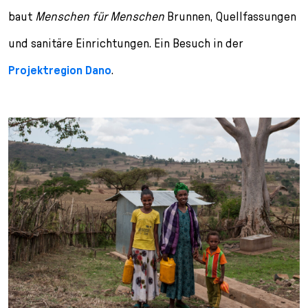
l
baut
Menschen für Menschen
Brunnen, Quellfassungen
e
c
und sanitäre Einrichtungen. Ein Besuch in der
t
Projektregion Dano
i
.
o
n