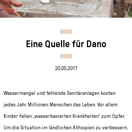
n
p
i
h
g
r
n
l
e
i
g
u
n
n
e
s
g
n
s
Eine Quelle für Dano
e
/
s
n
T
p
o
r
L
i
20.05.2017
a
n
n
g
g
e
u
n
Wassermangel und fehlende Sanitäranlagen kosten
a
jedes Jahr Millionen Menschen das Leben. Vor allem
g
e
Kinder fallen „wasserbasierten Krankheiten“ zum Opfer.
s
e
Um die Situation im ländlichen Äthiopien zu verbessern,