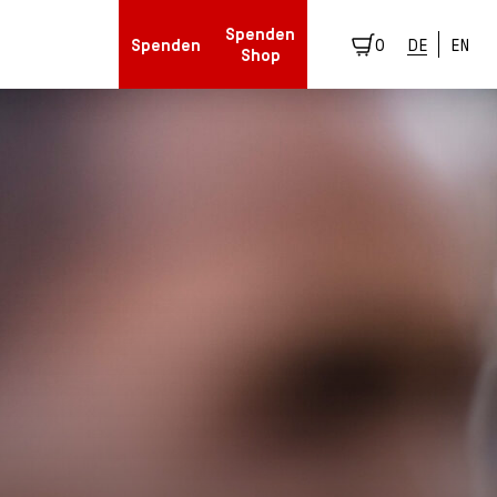
Spenden
Spenden
0
DE
EN
Shop