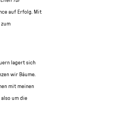
ce auf Erfolg. Mit
r zum
uern lagert sich
nzen wir Bäume.
mmen mit meinen
 also um die