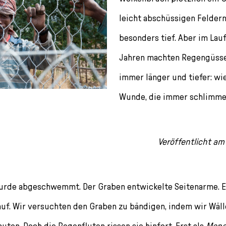
leicht abschüssigen Feldern
besonders tief. Aber im Lau
Jahren machten Regengüss
immer länger und tiefer: wi
Wunde, die immer schlimme
Veröffentlicht a
urde abgeschwemmt. Der Graben entwickelte Seitenarme. E
auf. Wir versuchten den Graben zu bändigen, indem wir Wäll
ten. Doch die Regenfluten rissen sie hinfort. Erst als
Mens