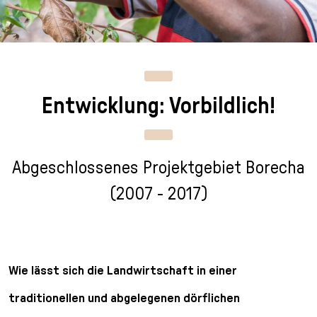
n
p
i
h
g
r
n
l
e
i
g
u
n
n
e
s
g
n
s
Entwicklung: Vorbildlich!
e
/
s
n
T
p
o
r
L
i
Abgeschlossenes Projektgebiet Borecha
a
n
n
g
(2007 - 2017)
g
e
u
n
a
g
Wie lässt sich die Landwirtschaft in einer
e
s
traditionellen und abgelegenen dörflichen
e