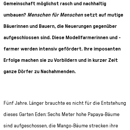
l
Gemeinschaft möglichst rasch und nachhaltig
e
umbauen?
Menschen für Menschen
setzt auf mutige
c
t
Bäuerinnen und Bauern, die Neuerungen gegenüber
i
o
aufgeschlossen sind. Diese Modellfarmerinnen und -
n
farmer werden intensiv gefördert. Ihre imposanten
Erfolge machen sie zu Vorbildern und in kurzer Zeit
ganze Dörfer zu Nachahmenden.
Fünf Jahre. Länger brauchte es nicht für die Entste­hung
dieses Garten Eden: Sechs Meter hohe Papaya-Bäume
sind aufgeschossen, die Mango-Bäume stre­cken ihre