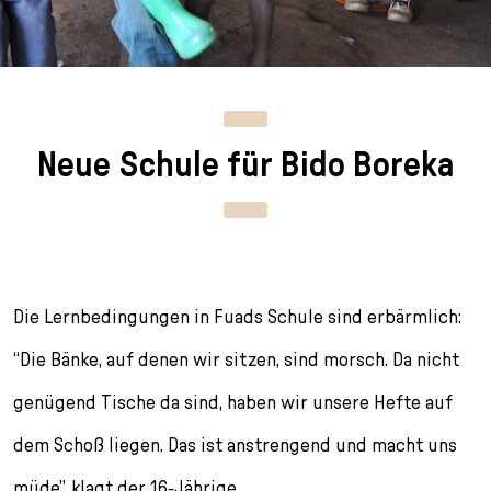
n
p
i
h
g
r
n
l
e
i
g
u
n
n
e
s
g
n
s
Neue Schule für Bido Boreka
e
/
s
n
T
p
o
r
L
i
a
n
n
g
g
e
Die Lernbedingungen in Fuads Schule sind erbärmlich:
u
n
“Die Bänke, auf denen wir sitzen, sind morsch. Da nicht
a
g
genügend Tische da sind, haben wir unsere Hefte auf
e
dem Schoß liegen. Das ist anstrengend und macht uns
s
e
müde”, klagt der 16-Jährige.