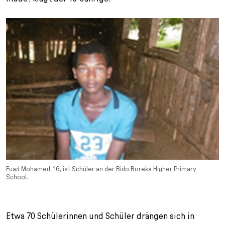
l
e
c
t
i
o
n
Fuad Mohamed, 16, ist Schüler an der Bido Boreka Higher Primary
School.
Etwa 70 Schülerinnen und Schüler drängen sich in