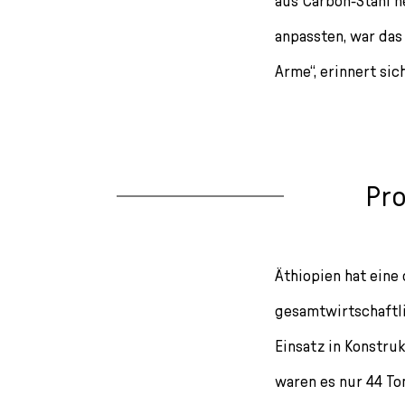
aus Carbon-Stahl h
anpassten, war das 
Arme“, erinnert sic
Pro
Äthiopien hat eine
gesamtwirtschaftli
Einsatz in Konstru
waren es nur 44 Ton