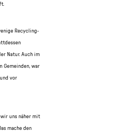
t.
enige Recycling-
attdessen
der Natur. Auch im
en Gemeinden, war
 und vor
s wir uns näher mit
 Das mache den