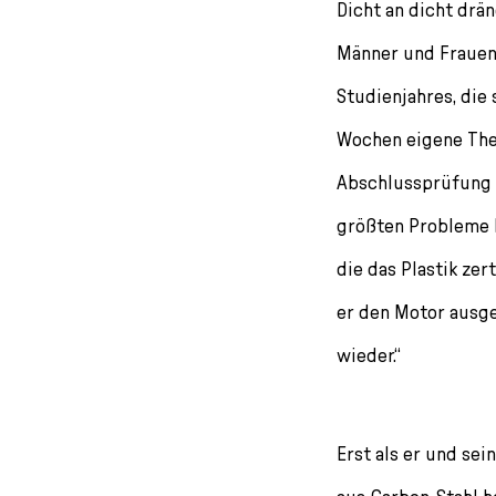
Dicht an dicht drä
Männer und Frauen 
Studienjahres, die
Wochen eigene The
Abschlussprüfung 
größten Probleme h
die das Plastik zer
er den Motor ausge
wieder.“
Erst als er und se