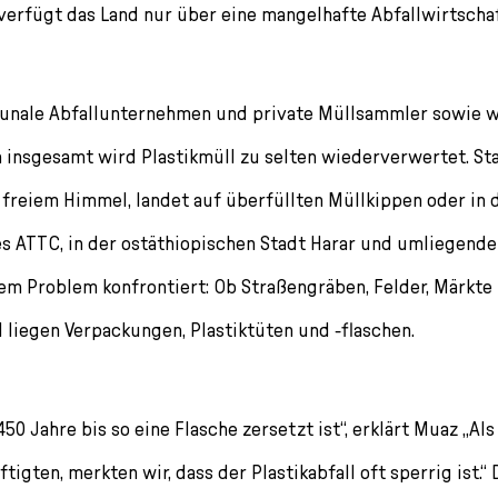
 verfügt das Land nur über eine mangelhafte Abfallwirtschaf
unale Abfallunternehmen und private Müllsammler sowie w
insgesamt wird Plastikmüll zu selten wiederverwertet. St
 freiem Himmel, landet auf überfüllten Müllkippen oder in 
s ATTC, in der ostäthiopischen Stadt Harar und umliegend
em Problem konfrontiert: Ob Straßengräben, Felder, Märkte
l liegen Verpackungen, Plastiktüten und -flaschen.
450 Jahre bis so eine Flasche zersetzt ist“, erklärt Muaz „Al
gten, merkten wir, dass der Plastikabfall oft sperrig ist.“