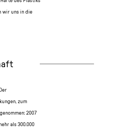
Härte des Plastiks
n wir uns in die
haft
 Der
ckungen, zum
zugenommen: 2007
mehr als 300.000