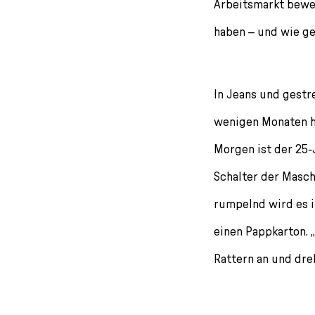
l
Arbeitsmarkt bewei
e
haben – und wie ge
c
t
i
o
In Jeans und gestr
n
wenigen Monaten ha
Morgen ist der 25-
Schalter der Maschi
rumpelnd wird es i
einen Pappkarton. „
Rattern an und dre