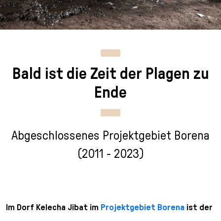
n
p
i
h
g
r
n
l
e
i
g
u
n
n
e
s
g
n
s
Bald ist die Zeit der Plagen zu
e
/
s
n
T
p
Ende
o
r
L
i
a
n
n
g
Abgeschlossenes Projektgebiet Borena
g
e
(2011 - 2023)
u
n
a
g
e
s
Im Dorf Kelecha Jibat im
Projektgebiet Borena
ist der
e