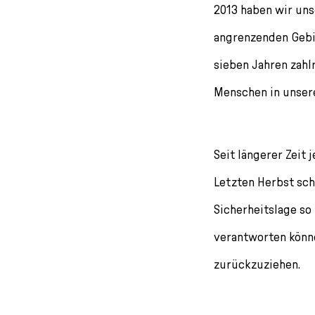
l
2013 haben wir uns
e
angrenzenden Gebi
c
t
sieben Jahren zah
i
o
Menschen in unsere
n
Seit längerer Zeit
Letzten Herbst schi
Sicherheitslage so 
verantworten könne
zurückzuziehen.