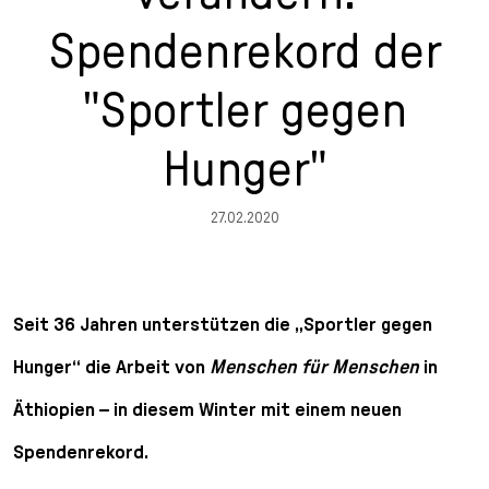
n
p
i
h
Spendenrekord der
g
r
n
l
e
i
g
u
"Sportler gegen
n
n
e
s
g
n
s
Hunger"
e
/
s
n
T
p
o
r
27.02.2020
L
i
a
n
n
g
g
e
Seit 36 Jahren unterstützen die „Sportler gegen
u
n
a
Hunger“ die Arbeit von
Menschen für Menschen
in
g
Äthiopien – in diesem Winter mit einem neuen
e
s
Spendenrekord.
e