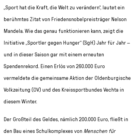
l
„Sport hat die Kraft, die Welt zu verändern“, lautet ein
e
c
berühmtes Zitat von Friedensnobelpreisträger Nelson
t
i
Mandela. Wie das genau funktionieren kann, zeigt die
o
Initiative „Sportler gegen Hunger“ (SgH) Jahr für Jahr –
n
und in dieser Saison gar mit einem erneuten
Spendenrekord. Einen Erlös von 260.000 Euro
vermeldete die gemeinsame Aktion der Oldenburgische
Volkzeitung (OV) und des Kreissportbundes Vechta in
diesem Winter.
Der Großteil des Geldes, nämlich 200.000 Euro, fließt in
den Bau eines Schulkomplexes von
Menschen für