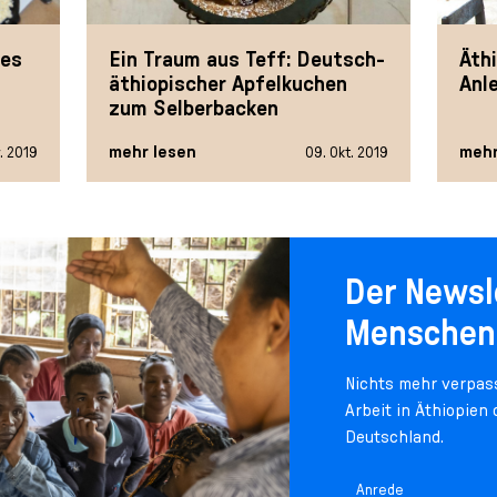
hes
Ein Traum aus Teff: Deutsch-
Äth
äthiopischer Apfelkuchen
Anl
zum Selberbacken
mehr lesen
mehr
. 2019
09. Okt. 2019
Der Newsl
Menschen
Nichts mehr verpass
Arbeit in Äthiopien
Deutschland.
Anrede