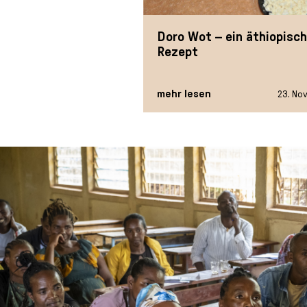
l
e
Doro Wot – ein äthiopisc
c
Rezept
t
i
o
mehr lesen
23. Nov
n