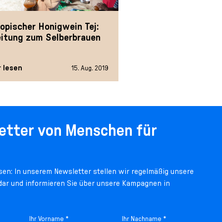
iopischer Honigwein Tej:
eitung zum Selberbrauen
 lesen
15. Aug. 2019
etter von Menschen für
en: In unserem Newsletter stellen wir regelmäßig unsere
 dar und informieren Sie über unsere Kampagnen in
Ihr Vorname *
Ihr Nachname *