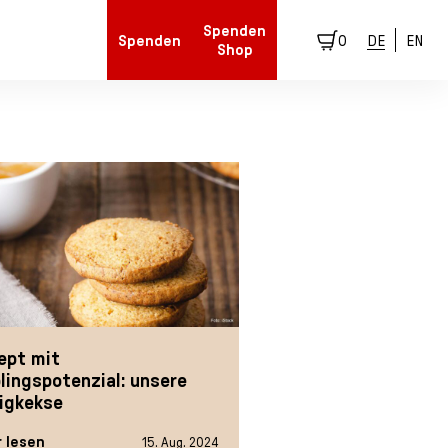
Spenden
Spenden
0
DE
EN
Shop
ept mit
blingspotenzial: unsere
igkekse
 lesen
15. Aug. 2024