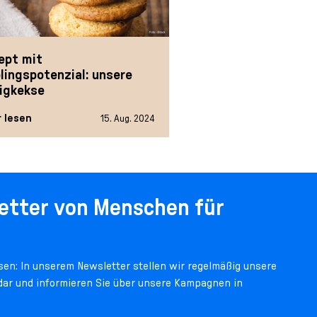
ept mit
blingspotenzial: unsere
igkekse
 lesen
15. Aug. 2024
etter von Menschen für
en: In unserem Newsletter stellen wir regelmäßig unsere
 dar und informieren Sie über unsere Kampagnen in