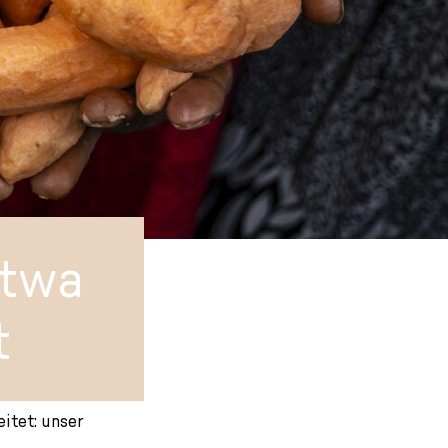
etwa
t
itet: unser