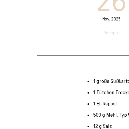
26
l
e
c
Nov. 2025
t
i
Rezepte
o
n
1 große Süßkarto
1 Tütchen Trock
1 EL Rapsöl
500 g Mehl, Typ
12 g Salz