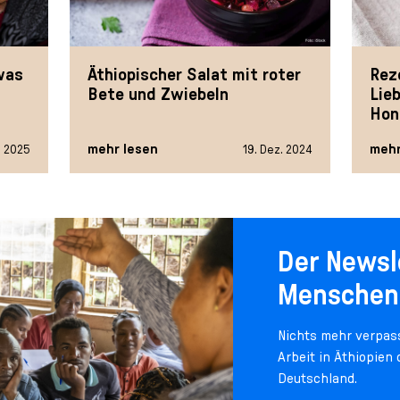
was
Äthiopischer Salat mit roter
Rez
Bete und Zwiebeln
Lie
Hon
mehr lesen
mehr
. 2025
19. Dez. 2024
Der Newsl
Menschen
Nichts mehr verpass
Arbeit in Äthiopien
Deutschland.