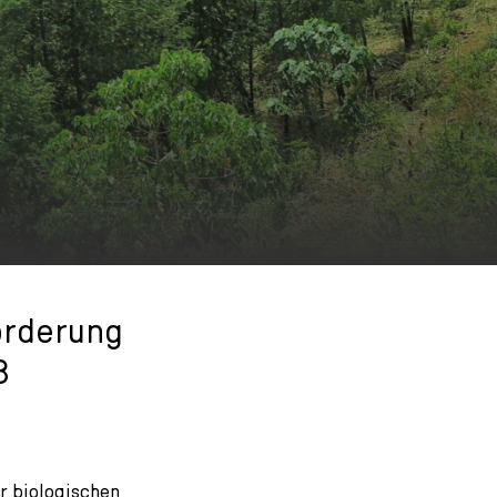
örderung
8
er biologischen