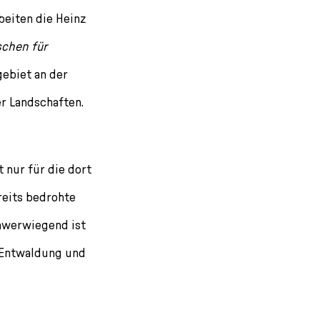
beiten die Heinz
chen für
gebiet an der
r Landschaften.
 nur für die dort
reits bedrohte
chwerwiegend ist
r Entwaldung und