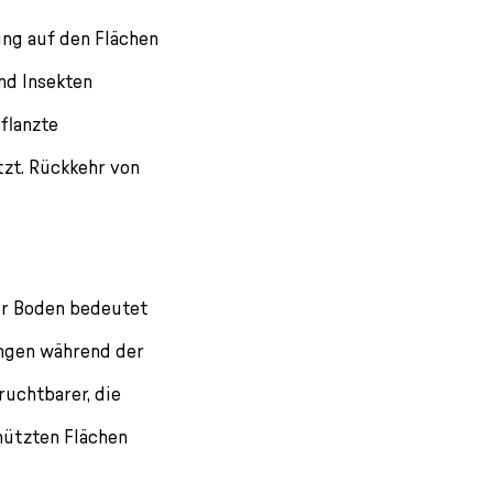
ung auf den Flächen
und Insekten
flanzte
tzt. Rückkehr von
er Boden bedeutet
ungen während der
uchtbarer, die
hützten Flächen