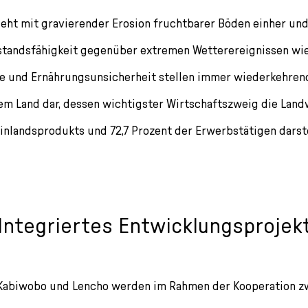
ht mit gravierender Erosion fruchtbarer Böden einher und
tands­fähigkeit gegenüber extremen Wetter­ereignissen wie
le und Ernäh­rungs­unsicherheit stellen immer wieder­kehren
em Land dar, dessen wichtigster Wirtschafts­zweig die Land
inlands­produkts und 72,7 Prozent der Erwerbstätigen darste
Integriertes Entwicklungsprojek
Kabiwobo und Lencho werden im Rahmen der Kooperation z