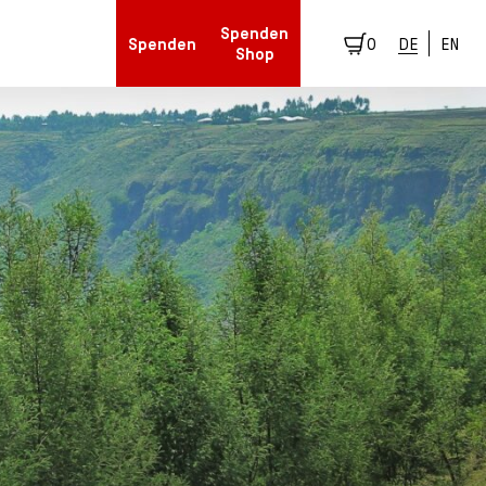
Spenden
Spenden
0
DE
EN
Shop