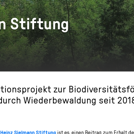
n Stiftung
tionsprojekt zur Biodiversitätsf
durch Wiederbewaldung seit 201
r
Heinz Sielmann Stiftung
ist es, einen Beitrag zum Erhalt d