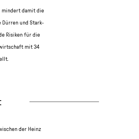
 mindert damit die
 Dürren und Stark­
de Risiken für die
wirtschaft mit 34
llt.
t
wischen der Heinz