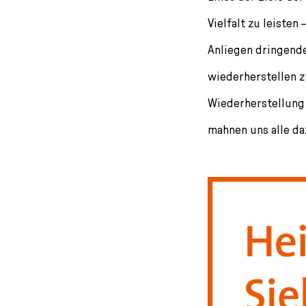
l
e
Vielfalt zu leisten
c
Anliegen dringende
t
i
wiederherstellen z
o
n
Wiederherstellung
mahnen uns alle da