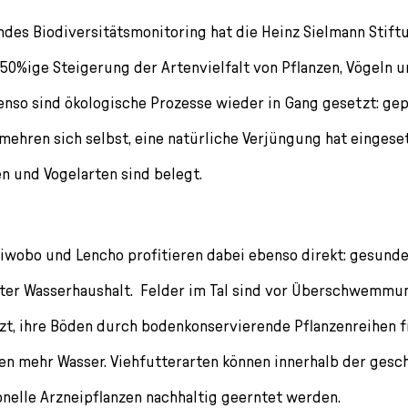
ndes Biodiversitätsmonitoring hat die Heinz Sielmann Stift
u 50%ige Steigerung der Artenvielfalt von Pflanzen, Vögeln 
nso sind ökologische Prozesse wieder in Gang gesetzt: gep
ehren sich selbst, eine natürliche Verjüngung hat eingese
en und Vogelarten sind belegt.
iwobo und Lencho profitieren dabei ebenso direkt: gesund
rter Wasserhaushalt. Felder im Tal sind vor Überschwemm
t, ihre Böden durch bodenkonservierende Pflanzenreihen fr
en mehr Wasser. Viehfutterarten können innerhalb der gesc
onelle Arzneipflanzen nachhaltig geerntet werden.