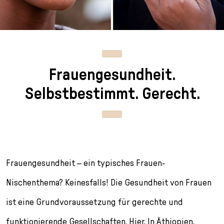
n
p
i
h
g
r
n
l
e
i
g
u
n
n
e
s
g
n
s
Frauengesundheit.
e
/
s
n
T
p
Selbstbestimmt. Gerecht.
o
r
L
i
a
n
n
g
g
e
u
n
Frauengesundheit – ein typisches Frauen-
a
g
Nischenthema? Keinesfalls! Die Gesundheit von Frauen
e
ist eine Grundvoraussetzung für gerechte und
s
e
funktionierende Gesellschaften. Hier. In Äthiopien.