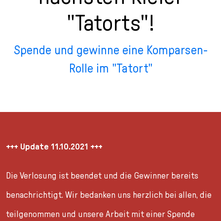
n
p
i
h
"Tatorts"!
g
r
n
l
e
i
g
u
n
n
e
s
Spende und gewinne eine Komparsen-
g
n
s
Rolle im "Tatort"
e
/
s
n
T
p
o
r
L
i
a
n
n
g
g
e
+++ Update 11.10.2021 +++
u
n
a
Die Verlosung ist beendet und die Gewinner bereits
g
e
benachrichtigt. Wir bedanken uns herzlich bei allen, die
s
e
teilgenommen und unsere Arbeit mit einer Spende