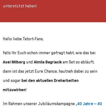
l
unterstützt haben!
e
c
t
i
o
n
Hallo liebe Tatort-Fans,
falls Ihr Euch schon immer gefragt habt, wie das bei
Axel Milberg
und
Almila Bagriacik
am Set so abläuft,
dann ist das jetzt Eure Chance, hautnah dabei zu sein
und sogar
bei den aktuellen Dreharbeiten
mitzuwirken
!
Im Rahmen unserer Jubiläumskampagne „
40 Jahre – 40