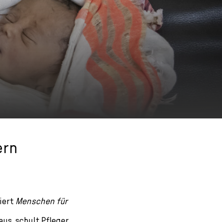
ern
iert
Menschen für
us, schult Pfleger