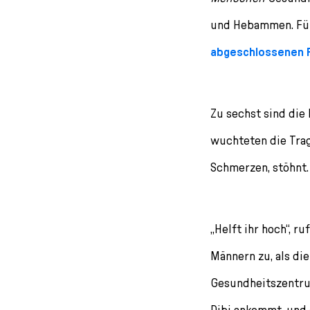
l
e
und Hebammen. Für
c
abgeschlossenen P
t
i
o
n
Zu sechst sind die
wuchteten die Trag
Schmerzen, stöhnt.
„Helft ihr hoch“, r
Männern zu, als di
Gesundheitszentru
Dibi ankommt, und 