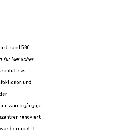
and, rund 580
 für Menschen
erüstet, das
nfektionen und
 der
gion waren gängige
tszentren renoviert
 wurden ersetzt,