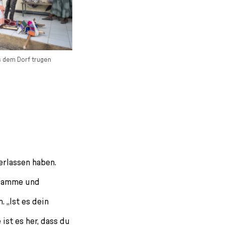
us dem Dorf trugen
erlassen haben.
Hebamme und
 „Ist es dein
ist es her, dass du