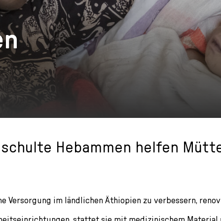
en
schulte Hebammen helfen Mütt
e Versorgung im ländlichen Äthiopien zu verbessern, renov
itseinrichtungen, stattet sie mit medizinischem Material a