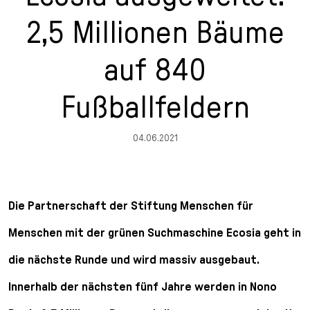
n
p
i
h
2,5 Millionen Bäume
g
r
n
l
e
i
g
u
auf 840
n
n
e
s
g
n
s
Fußballfeldern
e
/
s
n
T
p
o
r
04.06.2021
L
i
a
n
n
g
g
e
Die Partnerschaft der Stiftung Menschen für
u
n
a
Menschen mit der grünen Suchmaschine Ecosia geht in
g
die nächste Runde und wird massiv ausgebaut.
e
s
Innerhalb der nächsten fünf Jahre werden in Nono
e