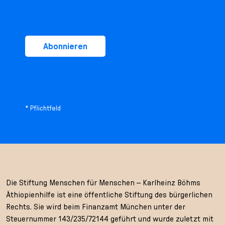
Abonnieren
* Pflichtfeld
Die Stiftung Menschen für Menschen – Karlheinz Böhms
Äthiopienhilfe ist eine öffentliche Stiftung des bürgerlichen
Rechts. Sie wird beim Finanzamt München unter der
Steuernummer 143/235/72144 geführt und wurde zuletzt mit