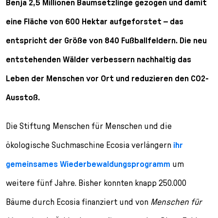
Benja 2,5 Millionen Baumsetzlinge gezogen und damit
l
e
eine Fläche von 600 Hektar aufgeforstet – das
c
t
entspricht der Größe von 840 Fußballfeldern. Die neu
i
entstehenden Wälder verbessern nachhaltig das
o
n
Leben der Menschen vor Ort und reduzieren den CO2-
Ausstoß.
Die Stiftung Menschen für Menschen und die
ökologische Suchmaschine Ecosia verlängern
ihr
gemeinsames Wiederbewaldungsprogramm
um
weitere fünf Jahre. Bisher konnten knapp 250.000
Bäume durch Ecosia finanziert und von
Menschen für