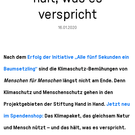
n
p
i
h
verspricht
g
r
n
l
e
i
g
u
16.01.2020
n
n
e
s
g
n
s
e
/
s
n
T
p
Nach dem
Erfolg der Initiative „Alle fünf Sekunden ein
o
r
L
i
Baumsetzling“
sind die Klimaschutz-Bemühungen von
a
n
n
g
Menschen für Menschen
längst nicht am Ende. Denn
g
e
Klimaschutz und Menschenschutz gehen in den
u
n
a
Projektgebieten der Stiftung Hand in Hand.
Jetzt neu
g
e
im Spendenshop:
Das Klimapaket, das gleichsam Natur
s
und Mensch nützt – und das hält, was es verspricht.
e