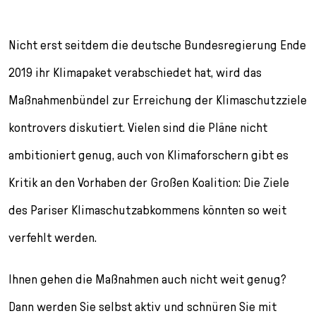
l
e
c
Nicht erst seitdem die deutsche Bundesregierung Ende
t
i
2019 ihr Klimapaket verabschiedet hat, wird das
o
Maßnahmenbündel zur Erreichung der Klimaschutzziele
n
kontrovers diskutiert. Vielen sind die Pläne nicht
ambitioniert genug, auch von Klimaforschern gibt es
Kritik an den Vorhaben der Großen Koalition: Die Ziele
des Pariser Klimaschutzabkommens könnten so weit
verfehlt werden.
Ihnen gehen die Maßnahmen auch nicht weit genug?
Dann werden Sie selbst aktiv und schnüren Sie mit