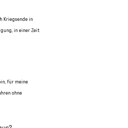
ch Kriegsende in
gung, in einer Zeit
in, für meine
Jahren ohne
aus?