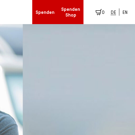
Spenden
Spenden
0
DE
EN
Shop