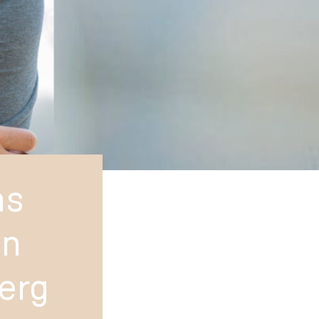
ns
in
erg