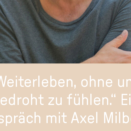
Weiterleben, ohne u
edroht zu fühlen.“ E
spräch mit Axel Milb