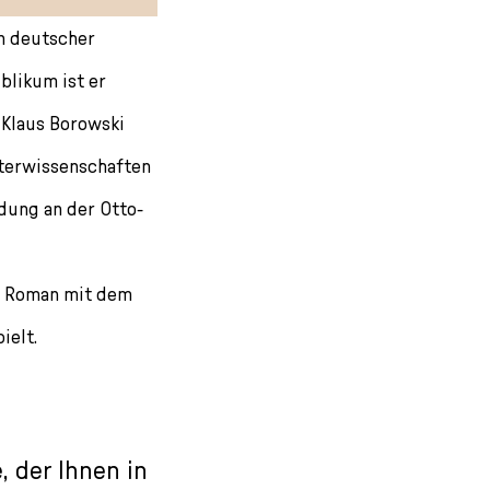
in deutscher
blikum ist er
 Klaus Borowski
aterwissenschaften
dung an der Otto-
en Roman mit dem
ielt.
 der Ihnen in