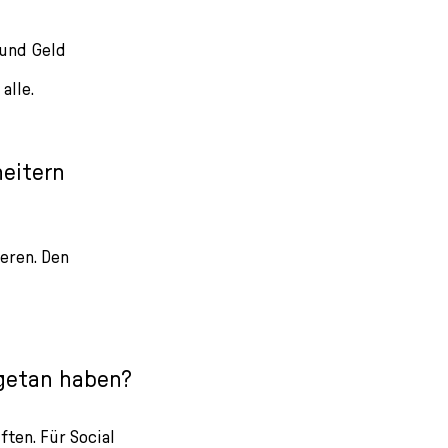
 und Geld
alle.
heitern
eren. Den
 getan haben?
ten. Für Social