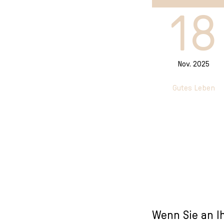
l
18
e
c
t
i
o
Nov. 2025
n
Gutes Leben
Wenn Sie an I