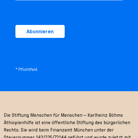
Abonnieren
* Pflichtfeld
Die Stiftung Menschen für Menschen – Karlheinz Böhms
Äthiopienhilfe ist eine öffentliche Stiftung des bürgerlichen
Rechts. Sie wird beim Finanzamt München unter der
Steuernummer 143/235/72144 geführt und wurde zuletzt mit