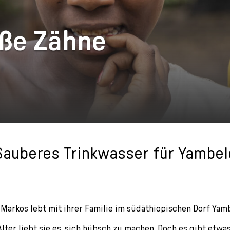
iße Zähne
Sauberes Trinkwasser für Yambel
r Markos lebt mit ihrer Familie im südäthiopischen Dorf Yamb
ter liebt sie es, sich hübsch zu machen. Doch es gibt etwas