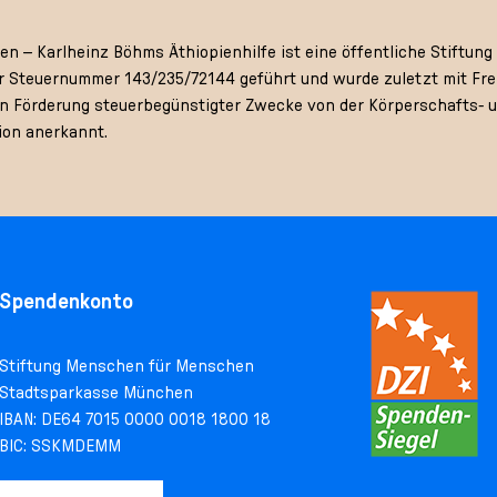
 – Karlheinz Böhms Äthiopienhilfe ist eine öffentliche Stiftung 
 Steuernummer 143/235/72144 geführt und wurde zuletzt mit Frei
gen Förderung steuerbegünstigter Zwecke von der Körperschafts- 
ion anerkannt.
Spendenkonto
Stiftung Menschen für Menschen
Stadtsparkasse München
IBAN: DE64 7015 0000 0018 1800 18
BIC: SSKMDEMM