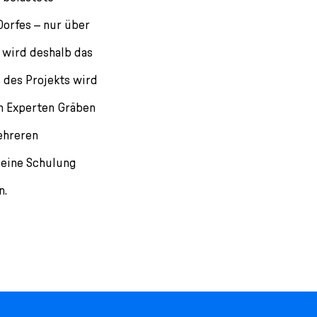
Dorfes – nur über
wird deshalb das
 des Projekts wird
on Experten Gräben
ehreren
eine Schulung
n.