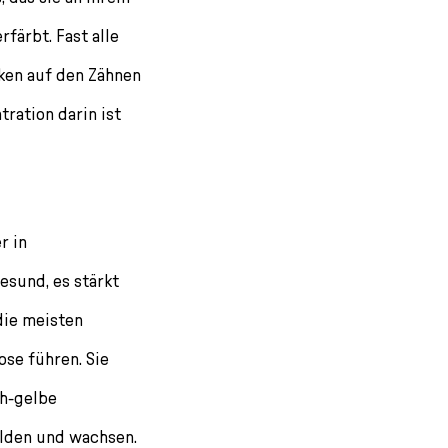
rfärbt. Fast alle
ken auf den Zähnen
tration darin ist
r in
esund, es stärkt
die meisten
ose führen. Sie
ch-gelbe
ilden und wachsen.