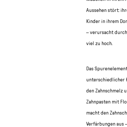
l
e
Aussehen stört: ihr
c
Kinder in ihrem Do
t
i
– verursacht durch 
o
n
viel zu hoch.
Das Spurenelement
unterschiedlicher K
den Zahnschmelz un
Zahnpasten mit Flo
macht den Zahnsch
Verfärbungen aus 