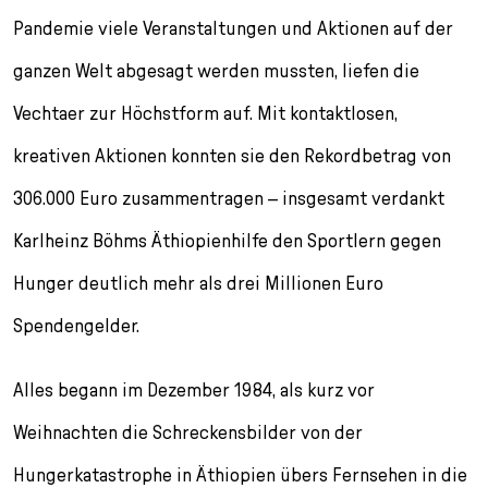
l
Pandemie viele Veranstaltungen und Aktionen auf der
e
c
ganzen Welt abgesagt werden mussten, liefen die
t
i
Vechtaer zur Höchstform auf. Mit kontaktlosen,
o
kreativen Aktionen konnten sie den Rekordbetrag von
n
306.000 Euro zusammentragen – insgesamt verdankt
Karlheinz Böhms Äthiopienhilfe den Sportlern gegen
Hunger deutlich mehr als drei Millionen Euro
Spendengelder.
Alles begann im Dezember 1984, als kurz vor
Weihnachten die Schreckensbilder von der
Hungerkatastrophe in Äthiopien übers Fernsehen in die