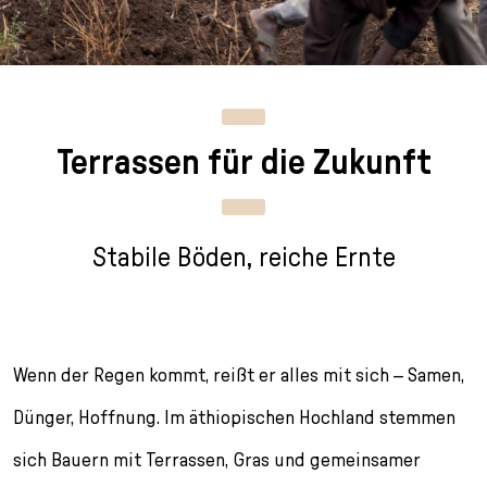
n
p
i
h
g
r
n
l
e
i
g
u
n
n
e
s
g
n
s
Terrassen für die Zukunft
e
/
s
n
T
p
o
r
L
i
Stabile Böden, reiche Ernte
a
n
n
g
g
e
u
n
a
Wenn der Regen kommt, reißt er alles mit sich – Samen,
g
e
Dünger, Hoffnung. Im äthiopischen Hochland stemmen
s
sich Bauern mit Terrassen, Gras und gemeinsamer
e