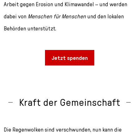
l
Arbeit gegen Erosion und Klimawandel – und werden
e
dabei von
Menschen für Menschen
und den lokalen
c
t
Behörden unterstützt.
i
o
n
Jetzt spenden
Kraft der Gemeinschaft
Die Regenwolken sind verschwunden, nun kann die