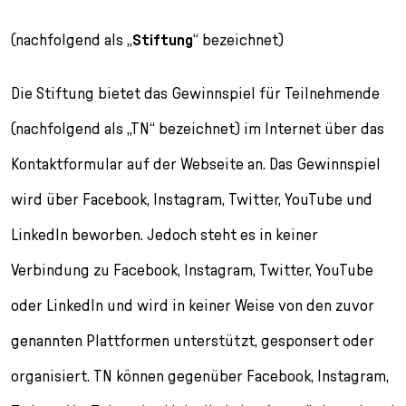
n
p
i
h
(nachfolgend als „
Stiftung
“ bezeichnet)
g
r
n
l
e
i
g
u
n
n
e
s
Die Stiftung bietet das Gewinnspiel für Teilnehmende
g
n
s
(nachfolgend als „TN“ bezeichnet) im Internet über das
e
/
s
n
T
p
Kontaktformular auf der Webseite an. Das Gewinnspiel
o
r
L
i
wird über Facebook, Instagram, Twitter, YouTube und
a
n
LinkedIn beworben. Jedoch steht es in keiner
n
g
g
e
Verbindung zu Facebook, Instagram, Twitter, YouTube
u
n
a
oder LinkedIn und wird in keiner Weise von den zuvor
g
genannten Plattformen unterstützt, gesponsert oder
e
s
organisiert. TN können gegenüber Facebook, Instagram,
e