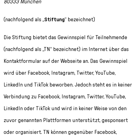
80333 München
n
p
i
h
g
r
n
l
(nachfolgend als „
Stiftung
“ bezeichnet)
e
i
g
u
n
n
e
s
g
n
s
Die Stiftung bietet das Gewinnspiel für Teilnehmende
e
/
s
(nachfolgend als „TN“ bezeichnet) im Internet über das
n
T
p
o
r
Kontaktformular auf der Webseite an. Das Gewinnspiel
L
i
a
n
wird über Facebook, Instagram, Twitter, YouTube,
n
g
LinkedIn und TikTok beworben. Jedoch steht es in keiner
g
e
u
n
Verbindung zu Facebook, Instagram, Twitter, YouTube,
a
LinkedIn oder TikTok und wird in keiner Weise von den
g
e
zuvor genannten Plattformen unterstützt, gesponsert
s
e
oder organisiert. TN können gegenüber Facebook,