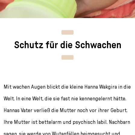
n
p
i
h
g
r
n
l
e
i
g
u
n
n
e
s
g
n
s
Schutz für die Schwachen
e
/
s
n
T
p
o
r
L
i
a
n
n
g
g
e
Mit wachen Augen blickt die kleine Hanna Wakgira in die
u
n
Welt. In eine Welt, die sie fast nie kennengelernt hätte.
a
g
Hannas Vater verließ die Mutter noch vor ihrer Geburt.
e
Ihre Mutter ist bettelarm und psychisch labil. Nachbarn
s
e
sagen, sie werde von Wutanfällen heimgesucht und