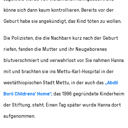
l
e
könne sich dann kaum kontrollieren. Bereits vor der
c
Geburt habe sie angekündigt, das Kind töten zu wollen.
t
i
o
Die Polizisten, die die Nachbarn kurz nach der Geburt
n
riefen, fanden die Mutter und ihr Neugeborenes
blutverschmiert und verwahrlost vor. Sie nahmen Hanna
mit und brachten sie ins Mettu-Karl-Hospital in der
westäthiopischen Stadt Mettu, in der auch das
„Abdii
Borii Childrens’ Home“,
das 1996 gegründete Kinderheim
der Stiftung, steht. Einen Tag später wurde Hanna dort
aufgenommen.