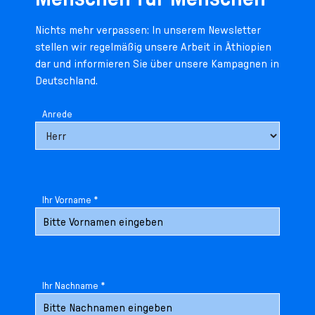
n
p
i
h
Nichts mehr verpassen: In unserem Newsletter
g
r
n
l
stellen wir regelmäßig unsere Arbeit in Äthiopien
e
i
g
u
dar und informieren Sie über unsere Kampagnen in
n
n
e
s
Deutschland.
g
n
s
e
/
s
Anrede
n
T
p
o
r
L
i
a
n
n
g
g
e
Ihr Vorname *
u
n
a
g
e
s
Ihr Nachname *
e