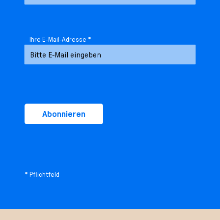
l
e
c
t
Ihre E-Mail-Adresse *
i
o
n
Abonnieren
* Pflichtfeld