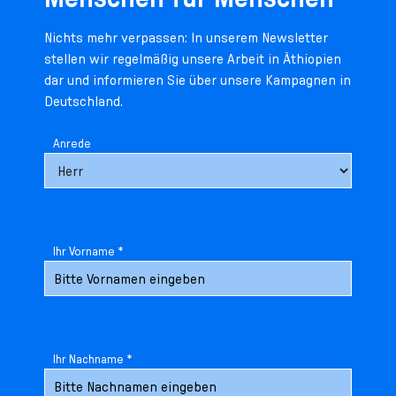
n
p
i
h
Nichts mehr verpassen: In unserem Newsletter
g
r
n
l
stellen wir regelmäßig unsere Arbeit in Äthiopien
e
i
g
u
dar und informieren Sie über unsere Kampagnen in
n
n
e
s
Deutschland.
g
n
s
e
/
s
Anrede
n
T
p
o
r
L
i
a
n
n
g
g
e
Ihr Vorname *
u
n
a
g
e
s
Ihr Nachname *
e