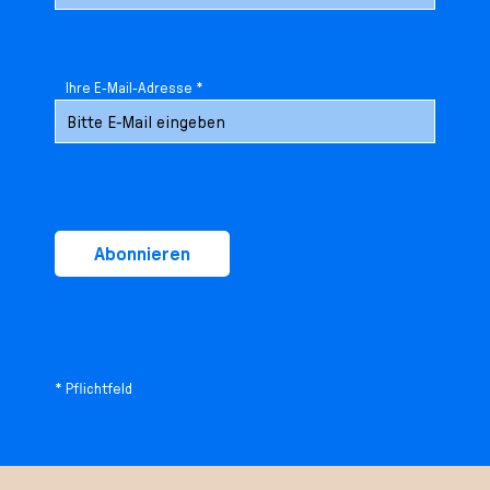
l
e
c
t
Ihre E-Mail-Adresse *
i
o
n
Abonnieren
* Pflichtfeld