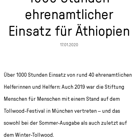
n
p
i
h
ehrenamtlicher
g
r
n
l
e
i
g
u
Einsatz für Äthiopien
n
n
e
s
g
n
s
e
/
s
17.01.2020
n
T
p
o
r
L
i
a
n
Über 1000 Stunden Einsatz von rund 40 ehrenamtlichen
n
g
Helferinnen und Helfern: Auch 2019 war die Stiftung
g
e
u
n
Menschen für Menschen mit einem Stand auf dem
a
g
Tollwood-Festival in München vertreten – und das
e
sowohl bei der Sommer-Ausgabe als auch zuletzt auf
s
e
dem Winter-Tollwood.