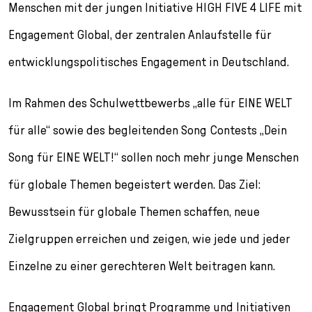
l
Menschen mit der jungen Initiative HIGH FIVE 4 LIFE mit
e
Engagement Global, der zentralen Anlaufstelle für
c
t
entwicklungspolitisches Engagement in Deutschland.
i
o
Im Rahmen des Schulwettbewerbs „alle für EINE WELT
n
für alle“ sowie des begleitenden Song Contests „Dein
Song für EINE WELT!“ sollen noch mehr junge Menschen
für globale Themen begeistert werden. Das Ziel:
Bewusstsein für globale Themen schaffen, neue
Zielgruppen erreichen und zeigen, wie jede und jeder
Einzelne zu einer gerechteren Welt beitragen kann.
Engagement Global bringt Programme und Initiativen