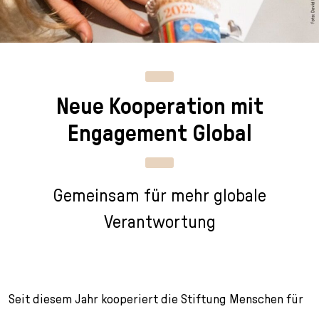
n
p
i
h
g
r
n
l
e
i
g
u
n
n
e
s
g
n
s
Neue Kooperation mit
e
/
s
n
T
p
Engagement Global
o
r
L
i
a
n
n
g
Gemeinsam für mehr globale
g
e
Verantwortung
u
n
a
g
e
s
Seit diesem Jahr kooperiert die Stiftung Menschen für
e