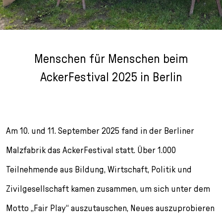
n
p
i
h
g
r
n
l
e
i
g
u
n
n
e
s
Menschen für Menschen beim
g
n
s
e
/
s
AckerFestival 2025 in Berlin
n
T
p
o
r
L
i
a
n
n
g
Am 10. und 11. September 2025 fand in der Berliner
g
e
Malzfabrik das AckerFestival statt. Über 1.000
u
n
a
Teilnehmende aus Bildung, Wirtschaft, Politik und
g
Zivilgesellschaft kamen zusammen, um sich unter dem
e
s
Motto „Fair Play“ auszutauschen, Neues auszuprobieren
e