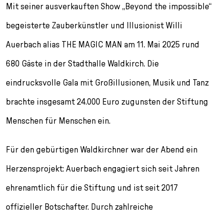
l
Mit seiner ausverkauften Show „Beyond the impossible“
e
begeisterte Zauberkünstler und Illusionist Willi
c
t
Auerbach alias THE MAGIC MAN am 11. Mai 2025 rund
i
o
680 Gäste in der Stadthalle Waldkirch. Die
n
eindrucksvolle Gala mit Großillusionen, Musik und Tanz
brachte insgesamt 24.000 Euro zugunsten der Stiftung
Menschen für Menschen ein.
Für den gebürtigen Waldkirchner war der Abend ein
Herzensprojekt: Auerbach engagiert sich seit Jahren
ehrenamtlich für die Stiftung und ist seit 2017
offizieller Botschafter. Durch zahlreiche