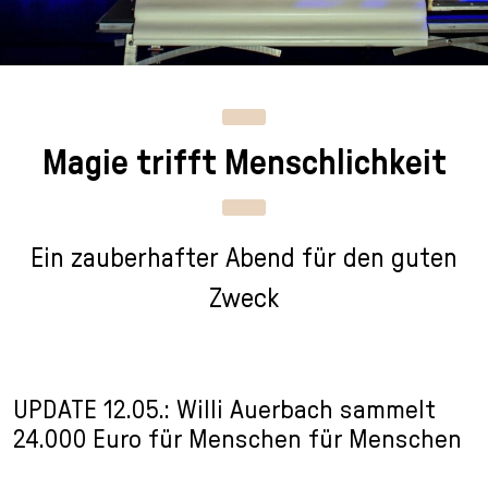
n
p
i
h
g
r
n
l
e
i
g
u
n
n
e
s
g
n
s
Magie trifft Menschlichkeit
e
/
s
n
T
p
o
r
L
i
Ein zauberhafter Abend für den guten
a
n
n
g
Zweck
g
e
u
n
a
g
UPDATE 12.05.: Willi Auerbach sammelt
e
24.000 Euro für Menschen für Menschen
s
e