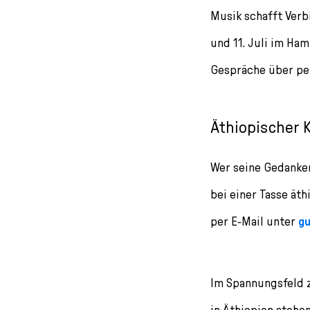
l
Musik schafft Ver
e
c
und 11. Juli im Ha
t
Gespräche über per
i
o
n
Äthiopischer 
Wer seine Gedanken
bei einer Tasse ät
per E-Mail unter
g
Im Spannungsfeld 
in Äthiopien stehe