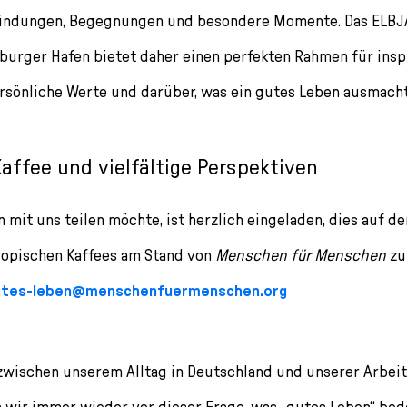
bindungen, Begegnungen und besondere Momente. Das ELBJA
mburger Hafen bietet daher einen perfekten Rahmen für insp
sönliche Werte und darüber, was ein gutes Leben ausmacht
Kaffee und vielfältige Perspektiven
 mit uns teilen möchte, ist herzlich eingeladen, dies auf d
hiopischen Kaffees am Stand von
Menschen für Menschen
zu
utes-leben@menschenfuermenschen.org
zwischen unserem Alltag in Deutschland und unserer Arbei
n wir immer wieder vor dieser Frage, was „gutes Leben“ bed