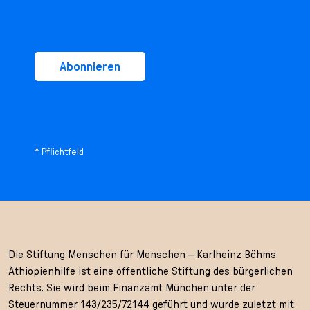
Abonnieren
* Pflichtfeld
Die Stiftung Menschen für Menschen – Karlheinz Böhms
Äthiopienhilfe ist eine öffentliche Stiftung des bürgerlichen
Rechts. Sie wird beim Finanzamt München unter der
Steuernummer 143/235/72144 geführt und wurde zuletzt mit