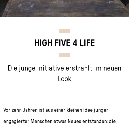
n
p
i
h
g
r
n
l
e
i
g
u
n
n
e
s
g
n
s
HIGH FIVE 4 LIFE
e
/
s
n
T
p
o
r
L
i
Die junge Initiative erstrahlt im neuen
a
n
n
g
Look
g
e
u
n
a
g
Vor zehn Jahren ist aus einer kleinen Idee junger
e
s
engagierter Menschen etwas Neues entstanden: die
e